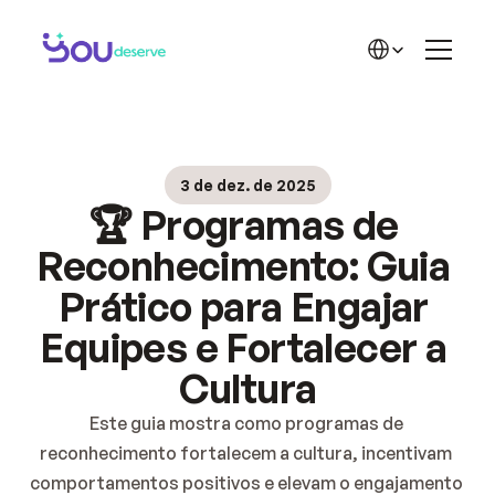
A SOLUÇÃO
💡 Funcionalidades
Select Language
🌟 Reconhecimento
🎁 Recompensas
💸 ROI do Reconhecimento
Início
📊 Planos
Solução
🏆 Cases de Sucesso
3 de dez. de 2025
Blog
CONHEÇA MAIS
🏆 Programas de 
Contato
💜 Sobre a YD
✍️ Blog YD
Reconhecimento: Guia 
📘 Materiais YD
Prático para Engajar 
💜 Comunidade no WhatsApp
Equipes e Fortalecer a 
💚 Benefícios ACATE
Cultura
Este guia mostra como programas de 
reconhecimento fortalecem a cultura, incentivam 
comportamentos positivos e elevam o engajamento 