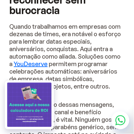
burocracia
Quando trabalhamos em empresas com
dezenas de times, era notável o esforço
para lembrar datas especiais,
aniversários, conquistas. Aqui entra a
automação como aliada. Soluções como
a
YouDeserve
permitem programar
celebrações automáticas: aniversários
de empresa, datas simbólicas,
conclusão de projetos, entre outros.
A personalização dessas mensagens,
adaptando tom, canal e benefício
conforme perfil, é vital. Ninguém gosta
de receber um parabéns genérico, sem