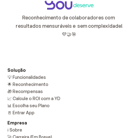
Reconhecimento de colaboradores com 
resultados mensuráveis e  sem complexidade!
💜🤝🎯
Solução
💡 Funcionalidades
🌟 Reconhecimento
🎁 Recompensas
📈 Calcule o ROI com a YD
📊 Escolha seu Plano
🚪 Entrar App
Empresa
ℹ️ Sobre
🚀 Carreira (Em Breve)