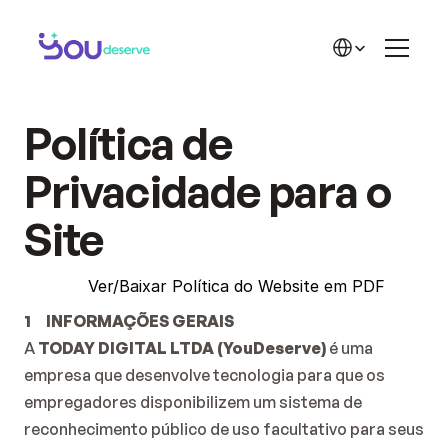
A SOLUÇÃO
💡 Funcionalidades
Select Language
🌟 Reconhecimento
🎁 Recompensas
💸 ROI do Reconhecimento
Início
Política de 
📊 Planos
Solução
🏆 Cases de Sucesso
Privacidade para o 
Blog
CONHEÇA MAIS
Contato
💜 Sobre a YD
Site 
✍️ Blog YD
📘 Materiais YD
💜 Comunidade no WhatsApp
Ver/Baixar Política do Website em PDF
💚 Benefícios ACATE
1     INFORMAÇÕES GERAIS
A 
TODAY DIGITAL LTDA (YouDeserve) 
é uma 
empresa que desenvolve tecnologia para que os 
empregadores disponibilizem um sistema de 
reconhecimento público de uso facultativo para seus 