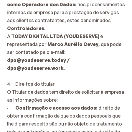
como Operadora dos Dados: 
nos processamentos 
internos da empresa para a prestação de serviços 
aos clientes contratantes, estes denominados 
Controladores
.
A 
TODAY DIGITAL LTDA (YOUDESERVE)
 é 
representada por 
Marco Aurélio Cevey
, que pode 
ser contatado pelo e-mail: 
dpo@youdeserve.today
 / 
dpo@youdeserve.work
.
4      Direitos do titular
O Titular de dados tem direito de solicitar à empresa 
as informações sobre:
·        
Confirmação e acesso aos dados:
 direito de 
obter a confirmação de que os dados pessoais que 
lhe digam respeito são ou não objeto de tratamento 
pela organização e, se for esse o caso, o direito de 