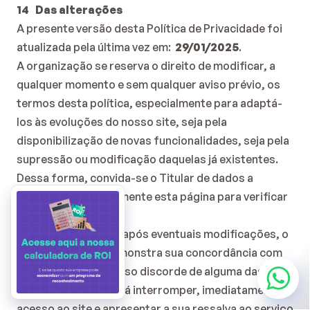
14   Das alterações
A presente versão desta Política de Privacidade foi 
atualizada pela última vez em:  
29/01/2025
.
A organização se reserva o direito de modificar, a 
qualquer momento e sem qualquer aviso prévio, os 
termos desta política, especialmente para adaptá-
los às evoluções do nosso site, seja pela 
disponibilização de novas funcionalidades, seja pela 
supressão ou modificação daquelas já existentes.
Dessa forma, convida-se o Titular de dados a 
consultar periodicamente esta página para verificar 
as atualizações.
Ao utilizar o serviço após eventuais modificações, o 
Titular de dados demonstra sua concordância com 
as novas normas. Caso discorde de alguma das 
modificações, deverá interromper, imediatamente, o 
acesso ao site e apresentar a sua ressalva ao serviço 