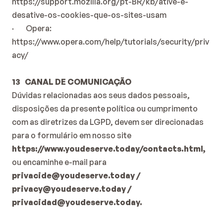
https://support.mozilla.org/pt-BR/kb/ative-e-
desative-os-cookies-que-os-sites-usam
·        Opera:
https://www.opera.com/help/tutorials/security/priv
acy/
13   CANAL DE COMUNICAÇÃO
Dúvidas relacionadas aos seus dados pessoais, 
disposições da presente política ou cumprimento 
com as diretrizes da LGPD, devem ser direcionadas 
para o formulário em nosso site 
https://www.youdeserve.today/contacts.html
, 
ou encaminhe e-mail para
privacide@youdeserve.today
 / 
privacy@youdeserve.today
 / 
privacidad@youdeserve.today
.