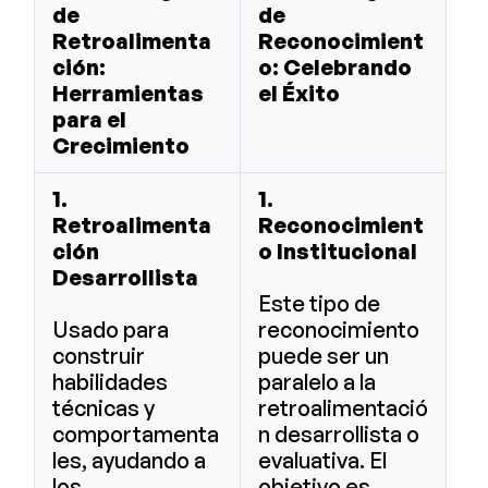
de
de
Retroalimenta
Reconocimient
ción:
o: Celebrando
Herramientas
el Éxito
para el
Crecimiento
1.
1.
Retroalimenta
Reconocimient
ción
o Institucional
Desarrollista
Este tipo de
Usado para
reconocimiento
construir
puede ser un
habilidades
paralelo a la
técnicas y
retroalimentació
comportamenta
n desarrollista o
les, ayudando a
evaluativa. El
los
objetivo es