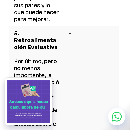
sus pares y lo
que puede hacer
para mejorar.
5.
-
Retroalimenta
ción Evaluativa
Por último, pero
no menos
importante, la
retroalimentació
n tradicional
evaluativa, que
trata
básicamente de
revisiones
anuales sobre el