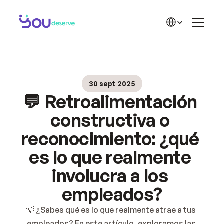
LA SOLUCIÓN
Funciones
Select Language
Reconocimiento
Recompensas
Historias de éxito
Inicio
Planes
Solución
🏆 Cases de Sucesso
30 sept 2025
Blog
APRENDE MÁS
💬 Retroalimentación 
Contacto
Acerca de YD
Blog YD
constructiva o 
Materiales YD
reconocimiento: ¿qué 
Carrera
es lo que realmente 
Precios 2
involucra a los 
empleados?
💡 ¿Sabes qué es lo que realmente atrae a tus 
empleados? En este artículo, exploramos las 