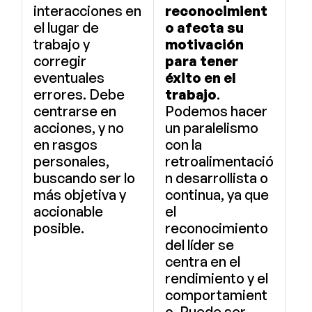
interacciones en
reconocimient
el lugar de
o afecta su
trabajo y
motivación
corregir
para tener
eventuales
éxito en el
errores. Debe
trabajo
.
centrarse en
Podemos hacer
acciones, y no
un paralelismo
en rasgos
con la
personales,
retroalimentació
buscando ser lo
n desarrollista o
más objetiva y
continua, ya que
accionable
el
posible.
reconocimiento
del líder se
centra en el
rendimiento y el
comportamient
o. Puede ser