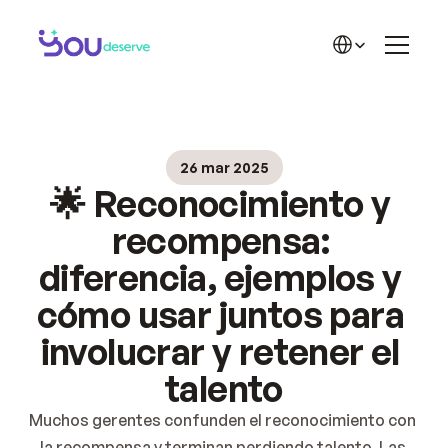
LA SOLUCIÓN
Funciones
Select Language
Reconocimiento
Recompensas
Historias de éxito
Inicio
Planes
Solución
🏆 Cases de Sucesso
26 mar 2025
Blog
APRENDE MÁS
🌟 Reconocimiento y 
Contacto
Acerca de YD
Blog YD
recompensa: 
Materiales YD
diferencia, ejemplos y 
Carrera
cómo usar juntos para 
Precios 2
involucrar y retener el 
talento
Muchos gerentes confunden el reconocimiento con 
la recompensa y terminan perdiendo talento. Las 