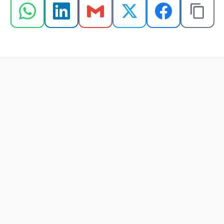
22 jul 2026
Programa de reconhecimento x 
bonificação: diferenças e usos 
eficazes
Leer artículo completo