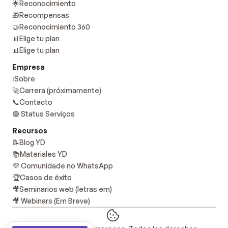
🌟Reconocimiento
🎁Recompensas
🤝Reconocimiento 360
📊Elige tu plan
📊Elige tu plan
Empresa
ℹ️Sobre
🚀Carrera (próximamente)
📞Contacto
🟢 Status Serviços
Recursos
📝Blog YD
📚Materiales YD
💜 Comunidade no WhatsApp
🏆Casos de éxito
🎥Seminarios web (letras em)
🎥 Webinars (Em Breve)