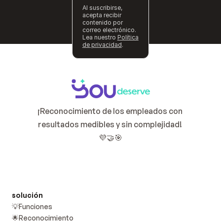
Al suscribirse,
acepta recibir
contenido por
correo electrónico.
Lea nuestro
Política
de privacidad
.
¡Reconocimiento de los empleados con 
resultados medibles y sin complejidad! 
💜🤝🎯
solución
💡Funciones
🌟Reconocimiento