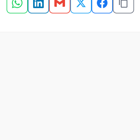
22 jul 2026
Programa de reconhecimento x 
bonificação: diferenças e usos 
eficazes
Leer artículo completo