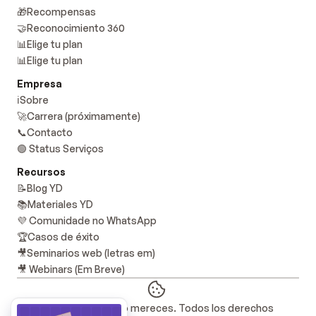
🎁Recompensas
🤝Reconocimiento 360
📊Elige tu plan
📊Elige tu plan
Empresa
ℹ️Sobre
🚀Carrera (próximamente)
📞Contacto
🟢 Status Serviços
Recursos
📝Blog YD
📚Materiales YD
💜 Comunidade no WhatsApp
🏆Casos de éxito
🎥Seminarios web (letras em)
🎥 Webinars (Em Breve)
© 2021 - 2025 Te lo mereces. Todos los derechos 