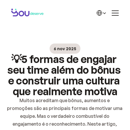
LA SOLUCIÓN
Funciones
Select Language
Reconocimiento
Recompensas
Historias de éxito
Inicio
Planes
Solución
🏆 Cases de Sucesso
6 nov 2025
Blog
APRENDE MÁS
💡5 formas de engajar 
Contacto
Acerca de YD
Blog YD
seu time além do bônus 
Materiales YD
e construir uma cultura 
Carrera
que realmente motiva
Precios 2
Muitos acreditam que bônus, aumentos e 
promoções são as principais formas de motivar uma 
equipe. Mas o verdadeiro combustível do 
engajamento é o reconhecimento. Neste artigo, 