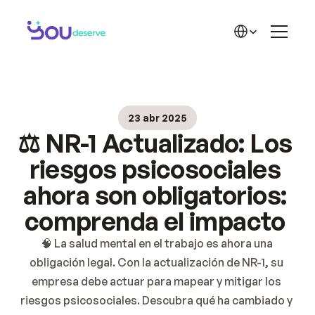
LA SOLUCIÓN
Funciones
Select Language
Reconocimiento
Recompensas
Historias de éxito
Inicio
Planes
Solución
🏆 Cases de Sucesso
23 abr 2025
Blog
APRENDE MÁS
⚖️ NR-1 Actualizado: Los 
Contacto
Acerca de YD
Blog YD
riesgos psicosociales 
Materiales YD
ahora son obligatorios: 
Carrera
comprenda el impacto 
Precios 2
🧠 La salud mental en el trabajo es ahora una 
obligación legal. Con la actualización de NR-1, su 
empresa debe actuar para mapear y mitigar los 
riesgos psicosociales. Descubra qué ha cambiado y 