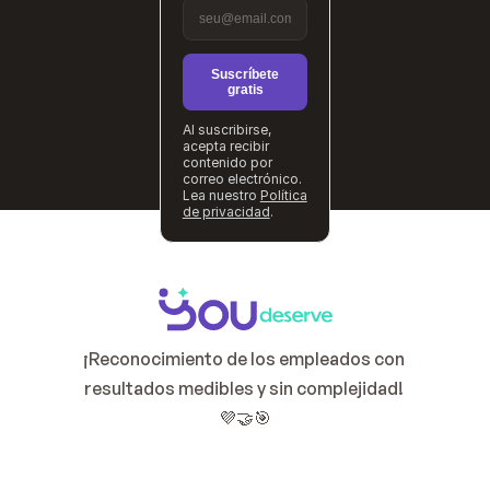
Suscríbete
gratis
Al suscribirse,
acepta recibir
contenido por
correo electrónico.
Lea nuestro
Política
de privacidad
.
¡Reconocimiento de los empleados con 
resultados medibles y sin complejidad! 
💜🤝🎯