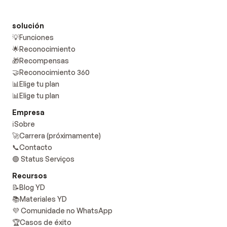
solución
💡Funciones
🌟Reconocimiento
🎁Recompensas
🤝Reconocimiento 360
📊Elige tu plan
📊Elige tu plan
Empresa
ℹ️Sobre
🚀Carrera (próximamente)
📞Contacto
🟢 Status Serviços
Recursos
📝Blog YD
📚Materiales YD
💜 Comunidade no WhatsApp
🏆Casos de éxito