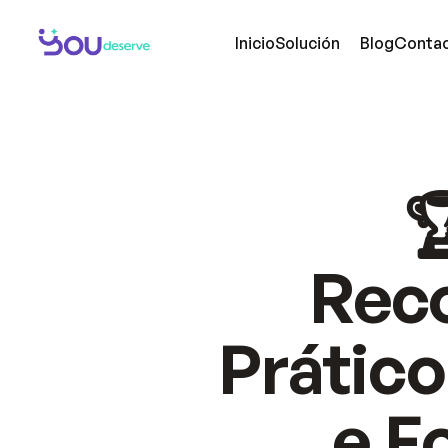
Inicio
Solución
Blog
Conta
LA SOLUC

¿Qué es YD?
Funcion
¡Reconocimiento de empleados con 
Reconoc
resultados medibles y sin complejidad!.  
Reco
Recomp
🎯🔗💜🤝
Historia
Hable con un experto ahora
Planes
Prático
🏆 Case
e F