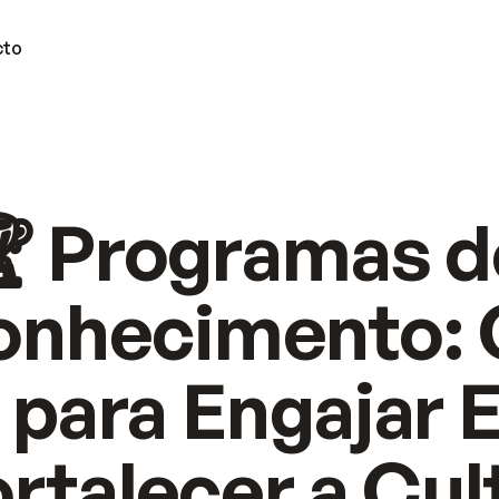
cto
IÓN
 Programas de
APRENDE MÁS
es
Acerca de YD
imiento
Blog YD
nhecimento: G
ensas
Materiales YD
s de éxito
Carrera
Precios 2
 para Engajar 
s de Sucesso
ortalecer a Cul