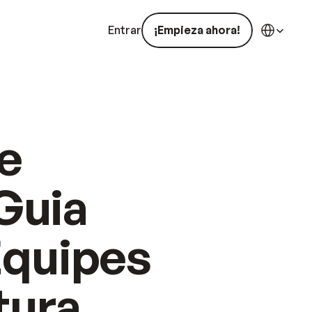
Select Langua
Entrar
¡Empieza ahora!
 
uia 
Equipes 
tura